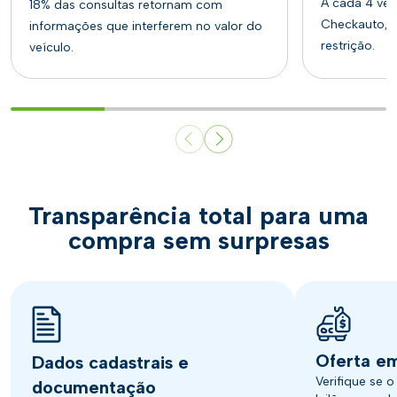
A cada 4 veí
18% das consultas retornam com
Checkauto, 1
informações que interferem no valor do
restrição.
veículo.
Transparência total para uma
compra sem surpresas
Oferta em
Dados cadastrais e
Verifique se o
documentação